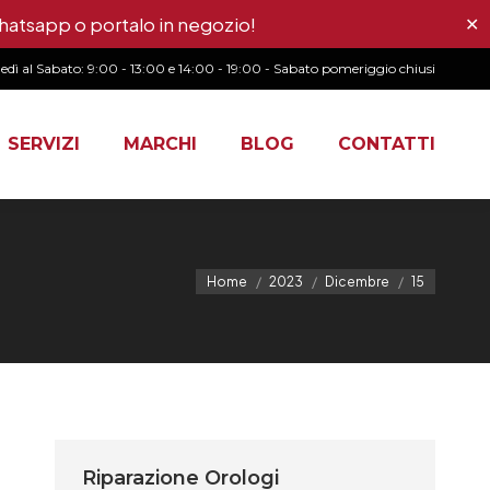
Whatsapp o portalo in negozio!
✕
dì al Sabato: 9:00 - 13:00 e 14:00 - 19:00 - Sabato pomeriggio chiusi
SERVIZI
MARCHI
BLOG
CONTATTI
Home
2023
Dicembre
15
Riparazione Orologi