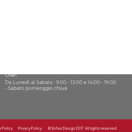
Dove Siamo
Indirizzo
Orologic.a. S.A.S. -
C.so De Gasperi 5/M - 10129 - Torino
Orari
Da Lunedì al Sabato : 9:00 - 13:00 e 14:00 - 19:00
- Sabato pomeriggio chiusi
 Policy
Privacy Policy
©
Enfasi Design
2017. All rights reserved.