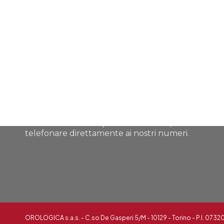
Orologica è a vostra disposizione per trovare
assieme a voi le migliori soluzioni. Potete
contattarci tramite posta elettronica, o
telefonare direttamente ai nostri numeri.
OROLOGICA s.a.s. - C.so De Gasperi 5/M - 10129 - Torino - P.I. 073