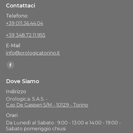
Contattaci
Telefono:
+39 011.36.44.04
+39 348.72.11.955
E-Mail
info@orologicatorino.it
Find us on:
Facebook
page
Dove Siamo
opens
in
Indirizzo
Orologic.a. S.A.S. -
new
C.so De Gasperi 5/M - 10129 - Torino
window
Orari
Da Lunedì al Sabato : 9:00 - 13:00 e 14:00 - 19:00 -
Sabato pomeriggio chiusi